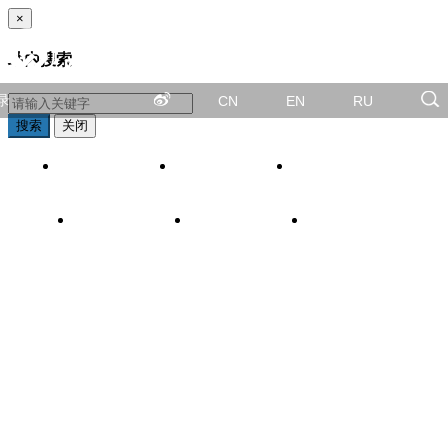
×
站内搜索
录
CN
EN
RU
搜索
关闭
概况
新闻中心
企业文化
产品中心
量管理
党群建设
客户服务
人力资源
系我们