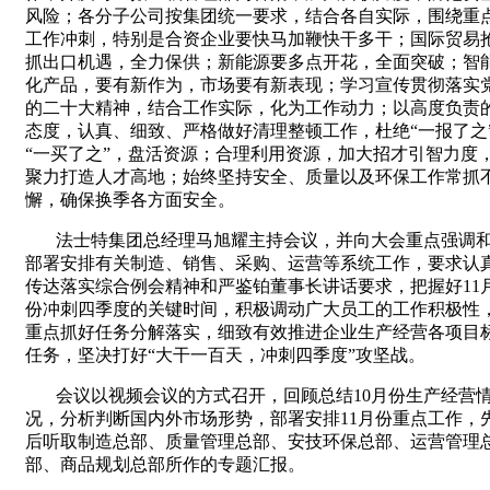
风险；各分子公司按集团统一要求，结合各自实际，围绕重
工作冲刺，特别是合资企业要快马加鞭快干多干；国际贸易
抓出口机遇，全力保供；新能源要多点开花，全面突破；智
化产品，要有新作为，市场要有新表现；学习宣传贯彻落实
的二十大精神，结合工作实际，化为工作动力；以高度负责
态度，认真、细致、严格做好清理整顿工作，杜绝“一报了之
“一买了之”，盘活资源；合理利用资源，加大招才引智力度
聚力打造人才高地；始终坚持安全、质量以及环保工作常抓
懈，确保换季各方面安全。
法士特集团总经理马旭耀主持会议，并向大会重点强调
部署安排有关制造、销售、采购、运营等系统工作，要求认
传达落实综合例会精神和严鉴铂董事长讲话要求，把握好
11
份冲刺四季度的关键时间，积极调动广大员工的工作积极性
重点抓好任务分解落实，细致有效推进企业生产经营各项目
任务，坚决打好“大干一百天，冲刺四季度”攻坚战。
会议以视频会议的方式召开，回顾总结
10
月份生产经营
况，分析判断国内外市场形势，部署安排
11
月份重点工作，
后听取制造总部、质量管理总部、安技环保总部、运营管理
部、商品规划总部所作的专题汇报。