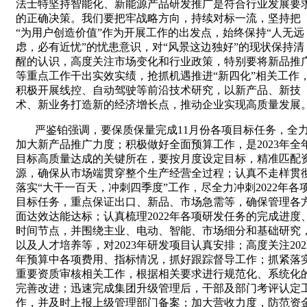
法士特坚持智能化、新能源产品研发推广是符合行业发展要
的正确决策。我们要把牢战略方向，持续对标一流，坚持把
“为用户创造价值”作为开展工作的出发点，始终保持“人无远
虑，必有近忧”的忧患意识，对“风景这边独好”的现状保持清
醒的认识，高度关注市场变化和行业政策，特别要将新品推
等重点工作干出实效实绩，抢抓机遇推进“新四化”相关工作
积极开展线控、自动驾驶等前沿技术研究，以新产品、新技
术、新业务打造新的经济增长点，推动企业实现高质量发展
严鉴铂强调，要保质保量完成
11
月份各项目标任务，全
加大新产品推广力度；积极做好全面预算工作，是
2023
年全
目标高质量达成的关键所在，要按月度设定目标，精准匹配
源，确保从市场端贯穿整个生产经营全过程；认真不走样贯
落实“大干一百天，冲刺四季度”工作，尽全力冲刺
2022
年各
目标任务，重点保证出口、新品、市场急需等，确保管理各
面达效达能达标；认真梳理
2022
年各项研发任务的完成进度
时间节点，并围绕主业、电动、智能、市场细分和基础研究
以及人才培养等，对
2023
年研发项目认真安排；高度关注
202
年预算中各项费用、指标情况，抓好跟踪督导工作；抓紧落
重要资质审核相关工作，根据相关要求进行规范化、系统化
完善改进；迅速完成集团升级管理后，干部及部门考评认定
作，并及时上报上级管理部门备案；加大营收力度，防范资