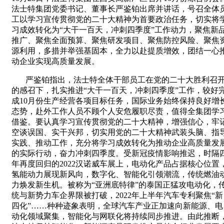
法士特集团党委书记、董事长严鉴铂出席并讲话，号召全体
工以学习宣传贯彻党的二十大精神为首要政治任务，切实将
习成效转化为“大干一百天，冲刺四季度”工作动力，聚焦新
推广、聚焦全面预算、聚焦研发项目、聚焦防控风险、聚焦
源利用，多措并举强基固本，全力以赴提质增效，团结一心
动企业实现高质量发展。
严鉴铂指出，法士特全体干部员工在党的二十大胜利召
的感召下，扎实推进“大干一百天，冲刺四季度”工作，较好
成
10
月份生产经营各项目标任务，国际业务始终保持良好增
态势，赴外工作人员不顾个人安危履职尽责，值得全集团学
借鉴。要认真学习宣传贯彻党的二十大精神，增强信心，牢
空谈误国、实干兴邦，切实用党的二十大精神武装头脑、指
实践、推动工作，充分将学习成效转化为推动企业高质量发
的实际行动，奋力冲刺四季度。受新冠疫情影响推迟，时隔
年再度回归的
2022
汉诺威车展上，电动化产品占据核心位置
氢能动力展现新风向，数字化、智能化引领潮流，传统燃油
力焕发新生机。被称为“亚洲底特律”的泰国正猛攻电动化，
统与新势力车企界限被打破，
2022
年上半年汽车专利聚焦“新
四化”……种种迹象表明，全球汽车产业正加速向新能源、电
动化领域聚集，智能化与网联化将持续同步推进。由此推断